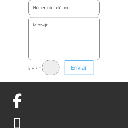
Enviar
=
8 + 7

